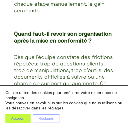
chaque étape manuellement, le gain
sera limité.
Quand faut-il revoir son organisation
après la mise en conformité ?
Dès que l’équipe constate des frictions
répétées: trop de questions clients,
trop de manipulations, trop d’outils, des
documents difficiles à suivre ou une
charge de support qui augmente. Ce
sont de bons signaux pour faire le
Ce site utilise des cookies pour améliorer votre expérience de
point.
navigation.
Vous pouvez en savoir plus sur les cookies que nous utilisons ou
les désactiver dans les
réglages
.
Envie de faire le point sur votre
Accepter
Réglages