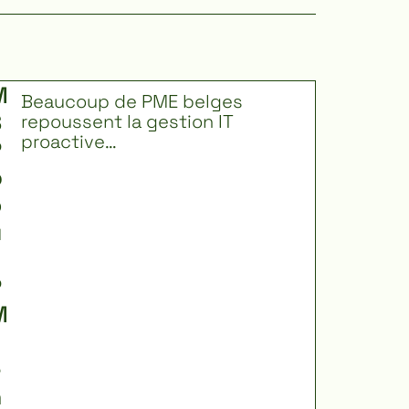
M
L
Beaucoup de PME belges
ir
S
repoussent la gestion IT
e
proactive…
P
p
p
l
u
o
s
u
P
M
E
e
n