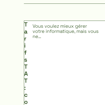
T
Vous voulez mieux gérer
a
votre informatique, mais vous
ne…
r
i
f
s
T
A
T
:
c
o