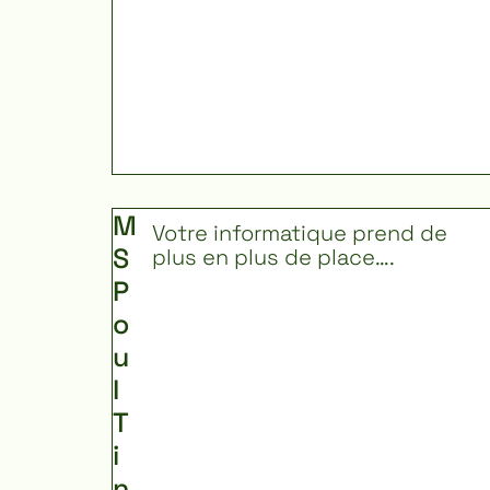
M
Votre informatique prend de
S
plus en plus de place….
P
o
u
I
T
i
n