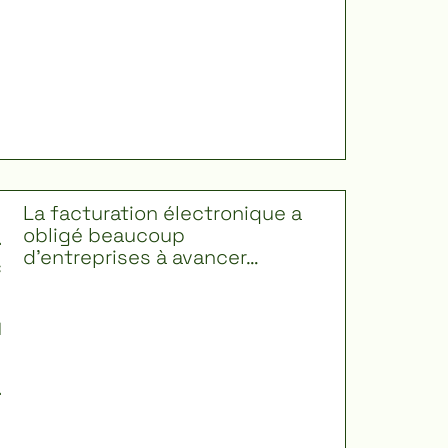
L
La facturation électronique a
ir
a
obligé beaucoup
e
d’entreprises à avancer…
c
p
l
u
u
s
a