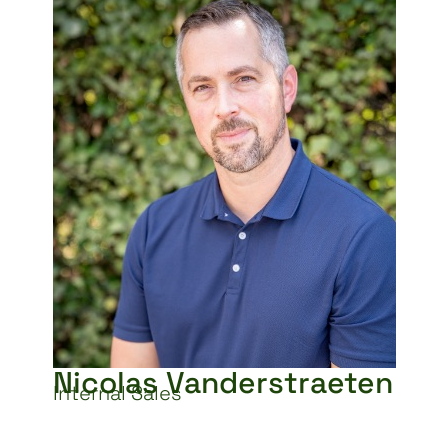
Nicolas Vanderstraeten
Internal Sales