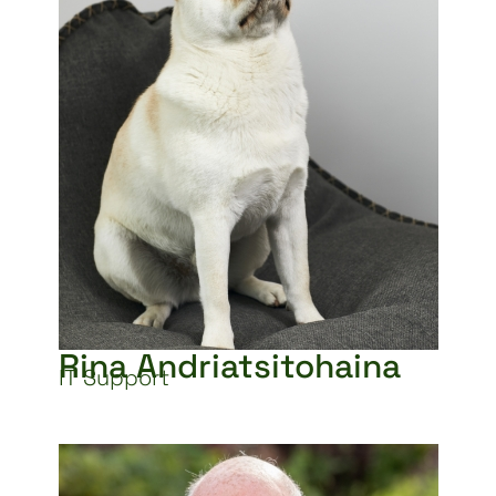
Rina Andriatsitohaina
IT Support