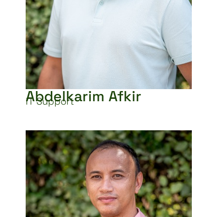
Abdelkarim Afkir
IT Support